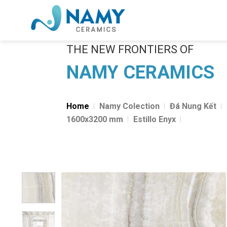
Skip
to
content
THE NEW FRONTIERS OF
NAMY CERAMICS
Home
Namy Colection
Đá Nung Kết
1600x3200 mm
Estillo Enyx
Add to
wishlist