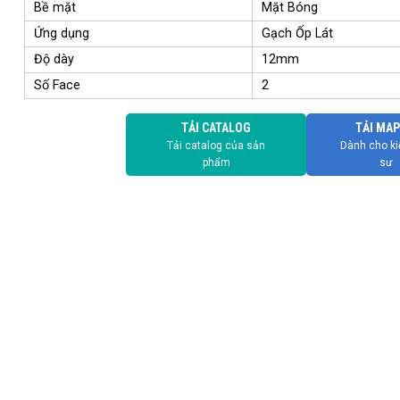
Bề mặt
Mặt Bóng
Ứng dụng
Gạch Ốp Lát
Độ dày
12mm
Số Face
2
TẢI CATALOG
TẢI MAP
Tải catalog của sản
Dành cho ki
phẩm
sư