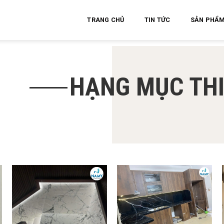
TRANG CHỦ
TIN TỨC
SẢN PHẨ
HẠNG MỤC TH
Add to
Add to
wishlist
wishlist