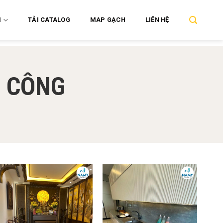
M
TẢI CATALOG
MAP GẠCH
LIÊN HỆ
I CÔNG
Add to
Add to
wishlist
wishlist