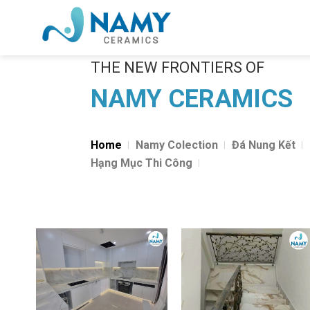
Skip
to
content
THE NEW FRONTIERS OF
NAMY CERAMICS
Home
Namy Colection
Đá Nung Kết
Hạng Mục Thi Công
Add to
Add to
wishlist
wishlist