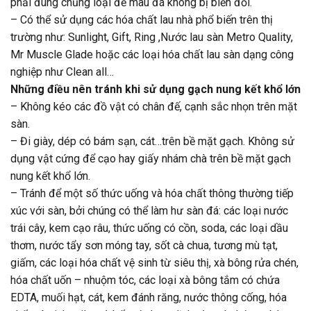
phải đúng chủng loại để màu đá không bị biến đổi.
– Có thể sử dụng các hóa chất lau nhà phổ biến trên thị
trường như: Sunlight, Gift, Ring ,Nước lau sàn Metro Quality,
Mr Muscle Glade hoặc các loại hóa chất lau sàn dạng công
nghiệp như Clean all…
Những điều nên tránh khi sử dụng gạch nung kết khổ lớn
– Không kéo các đồ vật có chân đế, cạnh sắc nhọn trên mặt
sàn.
– Đi giày, dép có bám sạn, cát…trên bề mặt gạch. Không sử
dụng vật cứng để cạo hay giấy nhám chà trên bề mặt gạch
nung kết khổ lớn.
– Tránh để một số thức uống và hóa chất thông thường tiếp
xúc với sàn, bởi chúng có thể làm hư sàn đá: các loại nước
trái cây, kem cạo râu, thức uống có cồn, soda, các loại dầu
thơm, nước tẩy sơn móng tay, sốt cà chua, tương mù tạt,
giấm, các loại hóa chất vệ sinh từ siêu thị, xà bông rửa chén,
hóa chất uốn – nhuộm tóc, các loại xà bông tắm có chứa
EDTA, muối hạt, cát, kem đánh răng, nước thông cống, hóa