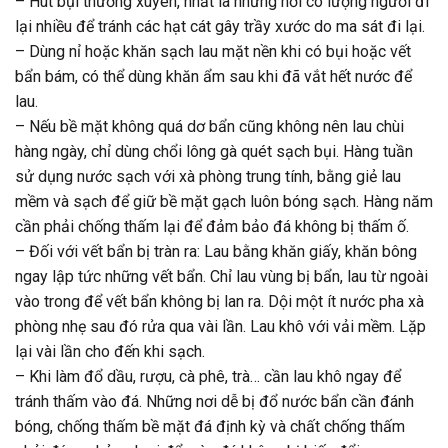
– Hút bụi thường xuyên, nhất là những nơi có lượng người đi
lại nhiều để tránh các hạt cát gây trầy xước do ma sát đi lại.
– Dùng nỉ hoặc khăn sạch lau mặt nền khi có bụi hoặc vết
bẩn bám, có thể dùng khăn ẩm sau khi đã vắt hết nước để
lau.
– Nếu bề mặt không quá dơ bẩn cũng không nên lau chùi
hàng ngày, chỉ dùng chổi lông gà quét sạch bụi. Hàng tuần
sử dụng nước sạch với xà phòng trung tính, bằng giẻ lau
mềm và sạch để giữ bề mặt gạch luôn bóng sạch. Hàng năm
cần phải chống thấm lại để đảm bảo đá không bị thấm ố.
– Đối với vết bẩn bị tràn ra: Lau bằng khăn giấy, khăn bông
ngay lập tức những vết bẩn. Chỉ lau vùng bị bẩn, lau từ ngoài
vào trong để vết bẩn không bị lan ra. Dội một ít nước pha xà
phòng nhẹ sau đó rửa qua vài lần. Lau khô với vải mềm. Lặp
lại vài lần cho đến khi sạch.
– Khi làm đổ dầu, rượu, cà phê, trà… cần lau khô ngay để
tránh thấm vào đá. Những nơi dễ bị đổ nước bẩn cần đánh
bóng, chống thấm bề mặt đá định kỳ và chất chống thấm