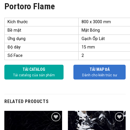
Portoro Flame
Kích thước
800 x 3000 mm
Bề mặt
Mặt Bóng
Ứng dụng
Gạch Ốp Lát
Độ dày
15 mm
Số Face
2
TẢI CATALOG
TẢI MAP ĐÁ
Tải catalog của sản phẩm
Dành cho kiến trúc sư
RELATED PRODUCTS
Add to
Add to
wishlist
wishlist