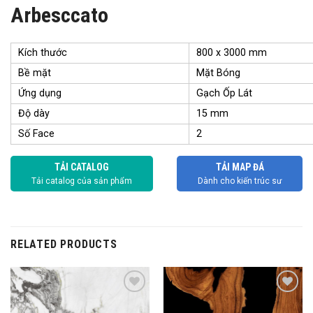
Arbesccato
Kích thước
800 x 3000 mm
Bề mặt
Mặt Bóng
Ứng dụng
Gạch Ốp Lát
Độ dày
15 mm
Số Face
2
TẢI CATALOG
TẢI MAP ĐÁ
Tải catalog của sản phẩm
Dành cho kiến trúc sư
RELATED PRODUCTS
Add to
Add to
wishlist
wishlist