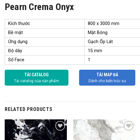
Pearn Crema Onyx
Kích thước
800 x 3000 mm
Bề mặt
Mặt Bóng
Ứng dụng
Gạch Ốp Lát
Độ dày
15 mm
Số Face
1
TẢI CATALOG
TẢI MAP ĐÁ
Tải catalog của sản phẩm
Dành cho kiến trúc sư
RELATED PRODUCTS
Add to
Add to
wishlist
wishlist