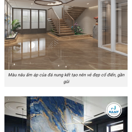
Màu nâu ấm áp của đá nung kết tạo nên vẻ đẹp cổ điển, gần
gũi