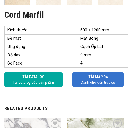
Cord Marfil
Kích thước
600 x 1200 mm
Bề mặt
Mặt Bóng
Ứng dụng
Gạch Ốp Lát
Độ dày
9 mm
Số Face
4
TẢI CATALOG
TẢI MAP ĐÁ
Tải catalog của sản phẩm
Dành cho kiến trúc sư
RELATED PRODUCTS