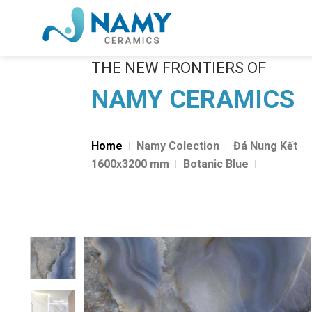
Skip
to
content
THE NEW FRONTIERS OF
NAMY CERAMICS
Home
Namy Colection
Đá Nung Kết
1600x3200 mm
Botanic Blue
Add to
wishlist