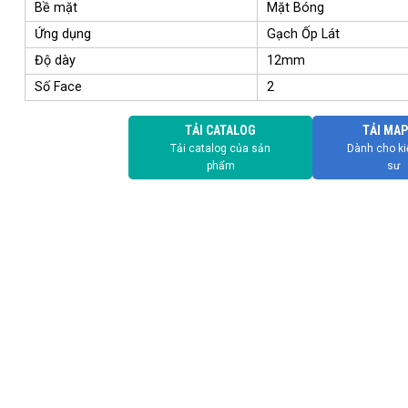
Bề mặt
Mặt Bóng
Ứng dụng
Gạch Ốp Lát
Độ dày
12mm
Số Face
2
TẢI CATALOG
TẢI MAP
Tải catalog của sản
Dành cho ki
phẩm
sư