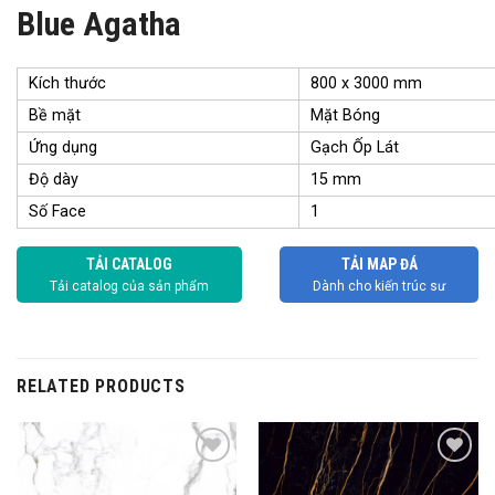
Blue Agatha
Kích thước
800 x 3000 mm
Bề mặt
Mặt Bóng
Ứng dụng
Gạch Ốp Lát
Độ dày
15 mm
Số Face
1
TẢI CATALOG
TẢI MAP ĐÁ
Tải catalog của sản phẩm
Dành cho kiến trúc sư
RELATED PRODUCTS
Add to
Add to
wishlist
wishlist