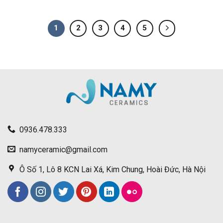
1
2
3
4
5
0936.478.333
namyceramic@gmail.com
Ô Số 1, Lô 8 KCN Lai Xá, Kim Chung, Hoài Đức, Hà Nội