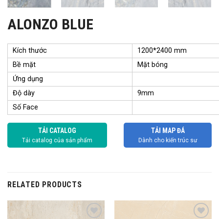
ALONZO BLUE
Kích thước
1200*2400 mm
Bề mặt
Mặt bóng
Ứng dụng
Độ dày
9mm
Số Face
TẢI CATALOG
TẢI MAP ĐÁ
Tải catalog của sản phẩm
Dành cho kiến trúc sư
RELATED PRODUCTS