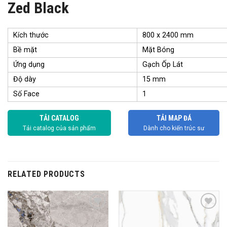
Zed Black
Kích thước
800 x 2400 mm
Bề mặt
Mặt Bóng
Ứng dụng
Gạch Ốp Lát
Độ dày
15 mm
Số Face
1
TẢI CATALOG
TẢI MAP ĐÁ
Tải catalog của sản phẩm
Dành cho kiến trúc sư
RELATED PRODUCTS
Add to
Add to
wishlist
wishlist