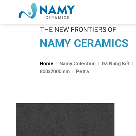
Skip
to
content
THE NEW FRONTIERS OF
NAMY CERAMICS
Home
Namy Colection
Đá Nung Kết
800x2000mm
Petra
Add to
wishlist