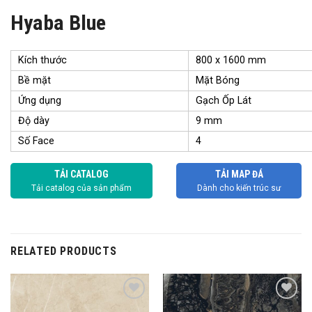
Hyaba Blue
Kích thước
800 x 1600 mm
Bề mặt
Mặt Bóng
Ứng dụng
Gạch Ốp Lát
Độ dày
9 mm
Số Face
4
TẢI CATALOG
TẢI MAP ĐÁ
Tải catalog của sản phẩm
Dành cho kiến trúc sư
RELATED PRODUCTS
Add to
Add to