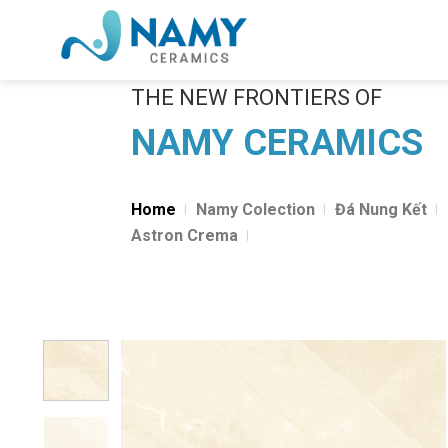
Skip
to
content
THE NEW FRONTIERS OF
NAMY CERAMICS
Home
Namy Colection
Đá Nung Kết
Astron Crema
Add to
wishlist