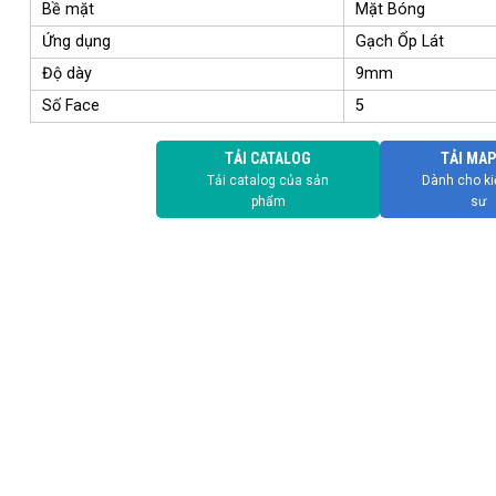
Bề mặt
Mặt Bóng
Ứng dụng
Gạch Ốp Lát
Độ dày
9mm
Số Face
5
TẢI CATALOG
TẢI MAP
Tải catalog của sản
Dành cho ki
phẩm
sư