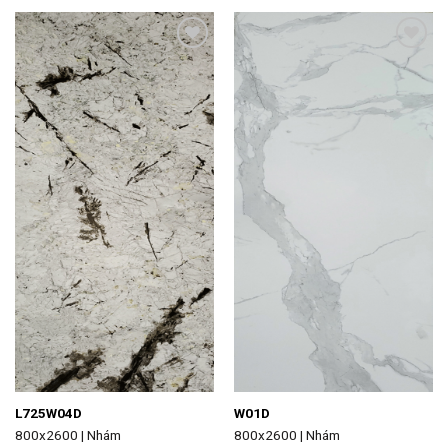
Add to
Add to
wishlist
wishlist
L725W04D
W01D
800x2600 | Nhám
800x2600 | Nhám